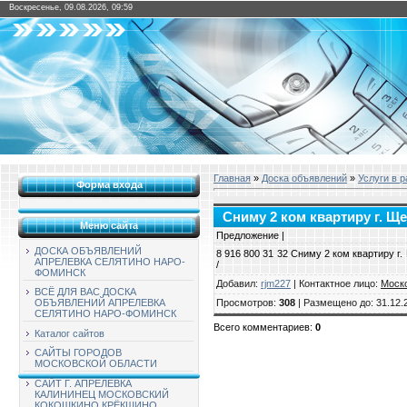
Воскресенье, 09.08.2026, 09:59
Главная
»
Доска объявлений
»
Услуги в 
Форма входа
Сниму 2 ком квартиру г. 
Меню сайта
Предложение |
ДОСКА ОБЪЯВЛЕНИЙ
8 916 800 31 32 Сниму 2 ком квартиру 
АПРЕЛЕВКА СЕЛЯТИНО НАРО-
/
ФОМИНСК
Добавил
:
rjm227
|
Контактное лицо
:
Моск
ВСЁ ДЛЯ ВАС ДОСКА
Просмотров
:
308
|
Размещено до
: 31.12.
ОБЪЯВЛЕНИЙ АПРЕЛЕВКА
СЕЛЯТИНО НАРО-ФОМИНСК
Всего комментариев
:
0
Каталог сайтов
САЙТЫ ГОРОДОВ
МОСКОВСКОЙ ОБЛАСТИ
САЙТ Г. АПРЕЛЕВКА
КАЛИНИНЕЦ МОСКОВСКИЙ
КОКОШКИНО КРЁКШИНО