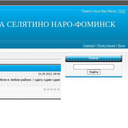
Приветствую Вас
Гость
|
RSS
КА СЕЛЯТИНО НАРО-ФОМИНСК
Главная
|
Регистрация
|
Вход
Поиск
01.05.2013, 08:09
бели в любом районе. / сдать-сдам-сдаю