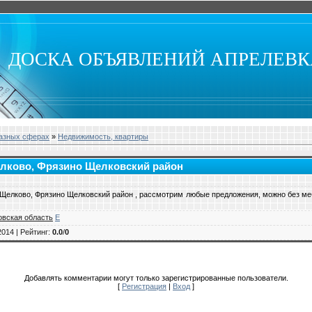
ДОСКА ОБЪЯВЛЕНИЙ АПРЕЛЕВ
разных сферах
»
Недвижимость, квартиры
Щелково, Фрязино Щелковский район
г. Щелково, Фрязино Щелковский район , рассмотрим любые предложения, можно без ме
овская область
E
2014 |
Рейтинг
:
0.0
/
0
Добавлять комментарии могут только зарегистрированные пользователи.
[
Регистрация
|
Вход
]