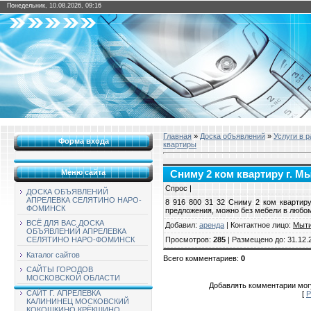
Понедельник, 10.08.2026, 09:16
Главная
»
Доска объявлений
»
Услуги в 
Форма входа
квартиры
Меню сайта
Сниму 2 ком квартиру г. 
Спрос |
ДОСКА ОБЪЯВЛЕНИЙ
АПРЕЛЕВКА СЕЛЯТИНО НАРО-
8 916 800 31 32 Сниму 2 ком квартир
ФОМИНСК
предложения, можно без мебели в любом 
ВСЁ ДЛЯ ВАС ДОСКА
Добавил
:
аренда
|
Контактное лицо
:
Мыт
ОБЪЯВЛЕНИЙ АПРЕЛЕВКА
Просмотров
:
285
|
Размещено до
: 31.12.
СЕЛЯТИНО НАРО-ФОМИНСК
Каталог сайтов
Всего комментариев
:
0
САЙТЫ ГОРОДОВ
МОСКОВСКОЙ ОБЛАСТИ
Добавлять комментарии могу
САЙТ Г. АПРЕЛЕВКА
[
Р
КАЛИНИНЕЦ МОСКОВСКИЙ
КОКОШКИНО КРЁКШИНО