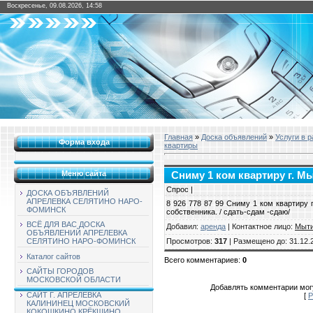
Воскресенье, 09.08.2026, 14:58
Главная
»
Доска объявлений
»
Услуги в 
Форма входа
квартиры
Меню сайта
Сниму 1 ком квартиру г. 
Спрос |
ДОСКА ОБЪЯВЛЕНИЙ
АПРЕЛЕВКА СЕЛЯТИНО НАРО-
8 926 778 87 99 Сниму 1 ком квартиру 
ФОМИНСК
собственника. / сдать-сдам -сдаю/
ВСЁ ДЛЯ ВАС ДОСКА
Добавил
:
аренда
|
Контактное лицо
:
Мыт
ОБЪЯВЛЕНИЙ АПРЕЛЕВКА
Просмотров
:
317
|
Размещено до
: 31.12.
СЕЛЯТИНО НАРО-ФОМИНСК
Каталог сайтов
Всего комментариев
:
0
САЙТЫ ГОРОДОВ
МОСКОВСКОЙ ОБЛАСТИ
Добавлять комментарии могу
САЙТ Г. АПРЕЛЕВКА
[
Р
КАЛИНИНЕЦ МОСКОВСКИЙ
КОКОШКИНО КРЁКШИНО