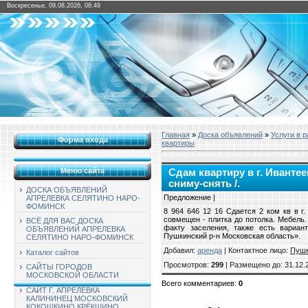
Воскресенье, 09.08.2026, 08:49
Главная
»
Доска объявлений
»
Услуги в 
Форма входа
квартиры
Меню сайта
Сдам квартиру в г. Ивантеев
сниму-снять /.
ДОСКА ОБЪЯВЛЕНИЙ
Предложение |
АПРЕЛЕВКА СЕЛЯТИНО НАРО-
ФОМИНСК
8 964 646 12 16 Сдается 2 ком кв в г
совмещен - плитка до потолка. Мебель
ВСЁ ДЛЯ ВАС ДОСКА
факту заселения, также есть вариант
ОБЪЯВЛЕНИЙ АПРЕЛЕВКА
Пушкинский р-н Московская область».
СЕЛЯТИНО НАРО-ФОМИНСК
Добавил
:
аренда
|
Контактное лицо
:
Пуш
Каталог сайтов
Просмотров
:
299
|
Размещено до
: 31.12.
САЙТЫ ГОРОДОВ
МОСКОВСКОЙ ОБЛАСТИ
Всего комментариев
:
0
САЙТ Г. АПРЕЛЕВКА
КАЛИНИНЕЦ МОСКОВСКИЙ
КОКОШКИНО КРЁКШИНО