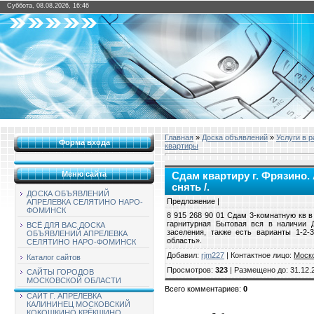
Суббота, 08.08.2026, 16:46
Главная
»
Доска объявлений
»
Услуги в 
Форма входа
квартиры
Меню сайта
Сдам квартиру г. Фрязино. 
снять /.
ДОСКА ОБЪЯВЛЕНИЙ
Предложение |
АПРЕЛЕВКА СЕЛЯТИНО НАРО-
ФОМИНСК
8 915 268 90 01 Сдам 3-комнатную кв 
гарнитурная Бытовая вся в наличии 
ВСЁ ДЛЯ ВАС ДОСКА
заселения, также есть варианты 1-2-
ОБЪЯВЛЕНИЙ АПРЕЛЕВКА
область».
СЕЛЯТИНО НАРО-ФОМИНСК
Добавил
:
rjm227
|
Контактное лицо
:
Моск
Каталог сайтов
Просмотров
:
323
|
Размещено до
: 31.12.
САЙТЫ ГОРОДОВ
МОСКОВСКОЙ ОБЛАСТИ
Всего комментариев
:
0
САЙТ Г. АПРЕЛЕВКА
КАЛИНИНЕЦ МОСКОВСКИЙ
КОКОШКИНО КРЁКШИНО