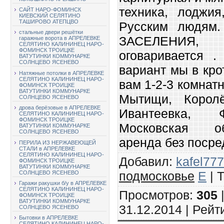
техника, лоджия
САЙТ НАРО-ФОМИНСК
КИЕВСКИЙ СЕЛЯТИНО
ТАШИРОВО АТЕПЦВО
Русским людям
стальные двери решётки
ЗАСЕЛЕНИЯ,
гаражные ворота в АПРЕЛЕВКЕ
СЕЛЯТИНО КАЛИНИНЕЦ НАРО-
ФОМИНСК ТРОИЦКЕ
оговаривается 
ВАТУТИНКИ КОММУНАРКЕ
СОЛНЦЕВО ЯСЕНЕВО
вариант мы в кр
Натяжные потолки в АПРЕЛЕВКЕ
СЕЛЯТИНО КАЛИНИНЕЦ НАРО-
вам 1-2-3 комнатн
ФОМИНСК ТРОИЦКЕ
ВАТУТИНКИ КОММУНАРКЕ
Мытищи, Королё
СОЛНЦЕВО ЯСЕНЕВО
дрова берёзовые в АПРЕЛЕВКЕ
Ивантеевка, 
СЕЛЯТИНО КАЛИНИНЕЦ НАРО-
ФОМИНСК ТРОИЦКЕ
Московская о
ВАТУТИНКИ КОММУНАРКЕ
СОЛНЦЕВО ЯСЕНЕВО
аренда без посред
ПЕРИЛА ИЗ НЕРЖАВЕЮЩЕЙ
СТАЛИ в АПРЕЛЕВКЕ
СЕЛЯТИНО КАЛИНИНЕЦ НАРО-
Добавил
:
kafel777
ФОМИНСК ТРОИЦКЕ
ВАТУТИНКИ КОММУНАРКЕ
подмосковье
E
|
СОЛНЦЕВО ЯСЕНЕВО
Гаражи ракушки б/у в АПРЕЛЕВКЕ
СЕЛЯТИНО КАЛИНИНЕЦ НАРО-
Просмотров
:
305
ФОМИНСК ТРОИЦКЕ
ВАТУТИНКИ КОММУНАРКЕ
31.12.2014 |
Рейт
СОЛНЦЕВО ЯСЕНЕВО
Бытовки в АПРЕЛЕВКЕ
СЕЛЯТИНО КАЛИНИНЕЦ НАРО-