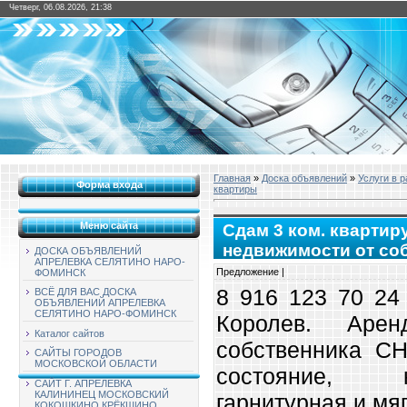
Четверг, 06.08.2026, 21:38
Главная
»
Доска объявлений
»
Услуги в 
Форма входа
квартиры
Меню сайта
Сдам 3 ком. квартиру
недвижимости от с
ДОСКА ОБЪЯВЛЕНИЙ
АПРЕЛЕВКА СЕЛЯТИНО НАРО-
Предложение |
ФОМИНСК
8 916 123 70 24 
ВСЁ ДЛЯ ВАС ДОСКА
ОБЪЯВЛЕНИЙ АПРЕЛЕВКА
СЕЛЯТИНО НАРО-ФОМИНСК
Королев. Аре
Каталог сайтов
собственника С
САЙТЫ ГОРОДОВ
МОСКОВСКОЙ ОБЛАСТИ
состояние, к
САЙТ Г. АПРЕЛЕВКА
КАЛИНИНЕЦ МОСКОВСКИЙ
гарнитурная и мя
КОКОШКИНО КРЁКШИНО