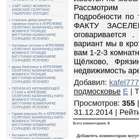
Рассмотрим 
САЙТ НАРО-ФОМИНСК
КИЕВСКИЙ СЕЛЯТИНО
ТАШИРОВО АТЕПЦВО
Подробности по 
стальные двери решётки
ФАКТУ ЗАСЕЛЕН
гаражные ворота в АПРЕЛЕВКЕ
СЕЛЯТИНО КАЛИНИНЕЦ НАРО-
ФОМИНСК ТРОИЦКЕ
оговаривается 
ВАТУТИНКИ КОММУНАРКЕ
СОЛНЦЕВО ЯСЕНЕВО
вариант мы в кр
Натяжные потолки в АПРЕЛЕВКЕ
СЕЛЯТИНО КАЛИНИНЕЦ НАРО-
вам 1-2-3 комнатн
ФОМИНСК ТРОИЦКЕ
ВАТУТИНКИ КОММУНАРКЕ
Щёлково, Фрязи
СОЛНЦЕВО ЯСЕНЕВО
дрова берёзовые в АПРЕЛЕВКЕ
недвижимость аре
СЕЛЯТИНО КАЛИНИНЕЦ НАРО-
ФОМИНСК ТРОИЦКЕ
ВАТУТИНКИ КОММУНАРКЕ
Добавил
:
kafel777
СОЛНЦЕВО ЯСЕНЕВО
ПЕРИЛА ИЗ НЕРЖАВЕЮЩЕЙ
подмосковье
E
|
СТАЛИ в АПРЕЛЕВКЕ
СЕЛЯТИНО КАЛИНИНЕЦ НАРО-
ФОМИНСК ТРОИЦКЕ
Просмотров
:
355
ВАТУТИНКИ КОММУНАРКЕ
СОЛНЦЕВО ЯСЕНЕВО
31.12.2014 |
Рейт
Гаражи ракушки б/у в АПРЕЛЕВКЕ
СЕЛЯТИНО КАЛИНИНЕЦ НАРО-
ФОМИНСК ТРОИЦКЕ
Всего комментариев
:
0
ВАТУТИНКИ КОММУНАРКЕ
СОЛНЦЕВО ЯСЕНЕВО
Бытовки в АПРЕЛЕВКЕ
Добавлять комментарии могут
СЕЛЯТИНО КАЛИНИНЕЦ НАРО-