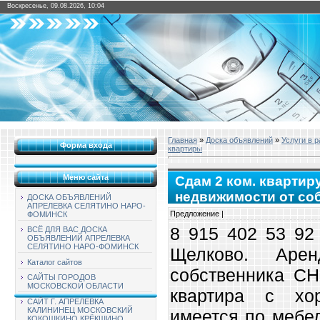
Воскресенье, 09.08.2026, 10:04
Главная
»
Доска объявлений
»
Услуги в 
Форма входа
квартиры
Меню сайта
Сдам 2 ком. квартир
недвижимости от со
ДОСКА ОБЪЯВЛЕНИЙ
АПРЕЛЕВКА СЕЛЯТИНО НАРО-
Предложение |
ФОМИНСК
8 915 402 53 92 
ВСЁ ДЛЯ ВАС ДОСКА
ОБЪЯВЛЕНИЙ АПРЕЛЕВКА
СЕЛЯТИНО НАРО-ФОМИНСК
Щелково. Аре
Каталог сайтов
собственника С
САЙТЫ ГОРОДОВ
МОСКОВСКОЙ ОБЛАСТИ
квартира с хо
САЙТ Г. АПРЕЛЕВКА
КАЛИНИНЕЦ МОСКОВСКИЙ
имеется по мебел
КОКОШКИНО КРЁКШИНО