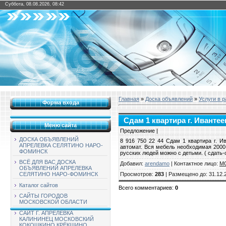
Суббота, 08.08.2026, 08:42
Главная
»
Доска объявлений
»
Услуги в 
Форма входа
Сдам 1 квартира г. Ивантее
Меню сайта
Предложение |
ДОСКА ОБЪЯВЛЕНИЙ
8 916 750 22 44 Сдам 1 квартира г. И
АПРЕЛЕВКА СЕЛЯТИНО НАРО-
автомат. Вся мебель необходимая 2000-
ФОМИНСК
русских людей можно с детьми. ( сдать-с
ВСЁ ДЛЯ ВАС ДОСКА
Добавил
:
arendamo
|
Контактное лицо
:
М
ОБЪЯВЛЕНИЙ АПРЕЛЕВКА
Просмотров
:
283
|
Размещено до
: 31.12.
СЕЛЯТИНО НАРО-ФОМИНСК
Каталог сайтов
Всего комментариев
:
0
САЙТЫ ГОРОДОВ
МОСКОВСКОЙ ОБЛАСТИ
САЙТ Г. АПРЕЛЕВКА
КАЛИНИНЕЦ МОСКОВСКИЙ
КОКОШКИНО КРЁКШИНО