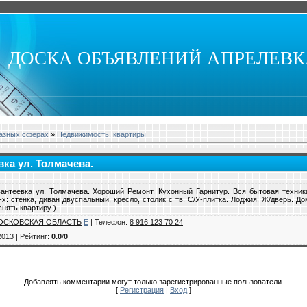
ДОСКА ОБЪЯВЛЕНИЙ АПРЕЛЕВ
разных сферах
»
Недвижимость, квартиры
вка ул. Толмачева.
вантеевка ул. Толмачева. Хороший Ремонт. Кухонный Гарнитур. Вся бытовая техник
х: стенка, диван двуспальный, кресло, столик с тв. С/У-плитка. Лоджия. Ж/дверь. 
нять квартиру ).
ОСКОВСКАЯ ОБЛАСТЬ
E
|
Телефон
:
8 916 123 70 24
2013 |
Рейтинг
:
0.0
/
0
Добавлять комментарии могут только зарегистрированные пользователи.
[
Регистрация
|
Вход
]