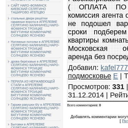
( ОПЛАТА ПО
САЙТ НАРО-ФОМИНСК
КИЕВСКИЙ СЕЛЯТИНО
ТАШИРОВО АТЕПЦВО
комиссия агента 
стальные двери решётки
не подошел вар
гаражные ворота в АПРЕЛЕВКЕ
СЕЛЯТИНО КАЛИНИНЕЦ НАРО-
ФОМИНСК ТРОИЦКЕ
сроки подберем
ВАТУТИНКИ КОММУНАРКЕ
СОЛНЦЕВО ЯСЕНЕВО
квартиры комнат
Натяжные потолки в АПРЕЛЕВКЕ
СЕЛЯТИНО КАЛИНИНЕЦ НАРО-
Московская о
ФОМИНСК ТРОИЦКЕ
ВАТУТИНКИ КОММУНАРКЕ
аренда без посред
СОЛНЦЕВО ЯСЕНЕВО
дрова берёзовые в АПРЕЛЕВКЕ
СЕЛЯТИНО КАЛИНИНЕЦ НАРО-
Добавил
:
kafel777
ФОМИНСК ТРОИЦКЕ
ВАТУТИНКИ КОММУНАРКЕ
подмосковье
E
|
СОЛНЦЕВО ЯСЕНЕВО
ПЕРИЛА ИЗ НЕРЖАВЕЮЩЕЙ
Просмотров
:
331
СТАЛИ в АПРЕЛЕВКЕ
СЕЛЯТИНО КАЛИНИНЕЦ НАРО-
ФОМИНСК ТРОИЦКЕ
31.12.2014 |
Рейт
ВАТУТИНКИ КОММУНАРКЕ
СОЛНЦЕВО ЯСЕНЕВО
Гаражи ракушки б/у в АПРЕЛЕВКЕ
Всего комментариев
:
0
СЕЛЯТИНО КАЛИНИНЕЦ НАРО-
ФОМИНСК ТРОИЦКЕ
ВАТУТИНКИ КОММУНАРКЕ
Добавлять комментарии могут
СОЛНЦЕВО ЯСЕНЕВО
[
Ре
Бытовки в АПРЕЛЕВКЕ
СЕЛЯТИНО КАЛИНИНЕЦ НАРО-