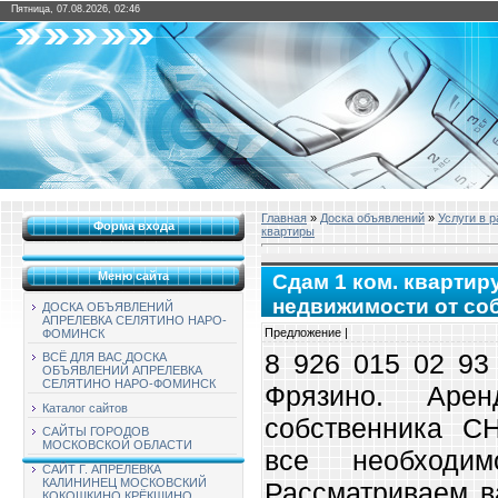
Пятница, 07.08.2026, 02:46
Главная
»
Доска объявлений
»
Услуги в 
Форма входа
квартиры
Меню сайта
Сдам 1 ком. квартиру
недвижимости от с
ДОСКА ОБЪЯВЛЕНИЙ
АПРЕЛЕВКА СЕЛЯТИНО НАРО-
Предложение |
ФОМИНСК
8 926 015 02 93 
ВСЁ ДЛЯ ВАС ДОСКА
ОБЪЯВЛЕНИЙ АПРЕЛЕВКА
СЕЛЯТИНО НАРО-ФОМИНСК
Фрязино. Аре
Каталог сайтов
собственника С
САЙТЫ ГОРОДОВ
МОСКОВСКОЙ ОБЛАСТИ
все необходи
САЙТ Г. АПРЕЛЕВКА
КАЛИНИНЕЦ МОСКОВСКИЙ
Рассматриваем в
КОКОШКИНО КРЁКШИНО