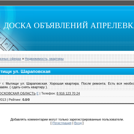
ДОСКА ОБЪЯВЛЕНИЙ АПРЕЛЕВ
разных сферах
»
Недвижимость, квартиры
ытищи ул. Шараповская
у г. Мытищи ул. Шараповская. Хорошая квартира. После ремонта. Есть вся необх
ян. ( сдать-снять квартиру ).
ОСКОВСКАЯ ОБЛАСТЬ
E
|
Телефон
:
8 916 123 70 24
2013 |
Рейтинг
:
0.0
/
0
Добавлять комментарии могут только зарегистрированные пользователи.
[
Регистрация
|
Вход
]