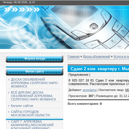
Четверг, 06.08.2026, 11:47
Главная
»
Доска объявлений
»
Услуги в 
Форма входа
Сдаю 2 ком. квартиру г. М
Меню сайта
Предложение |
ДОСКА ОБЪЯВЛЕНИЙ
8 925 027 18 81 Сдаю 2 ком. квартир
АПРЕЛЕВКА СЕЛЯТИНО НАРО-
современное. Рассмотрим приличных слав
ФОМИНСК
Добавил
:
arendamo
|
Контактное лицо
:
М
ВСЁ ДЛЯ ВАС ДОСКА
Просмотров
:
307
|
Размещено до
: 31.12.
ОБЪЯВЛЕНИЙ АПРЕЛЕВКА
СЕЛЯТИНО НАРО-ФОМИНСК
Всего комментариев
:
0
Каталог сайтов
САЙТЫ ГОРОДОВ
МОСКОВСКОЙ ОБЛАСТИ
САЙТ Г. АПРЕЛЕВКА
КАЛИНИНЕЦ МОСКОВСКИЙ
КОКОШКИНО КРЁКШИНО