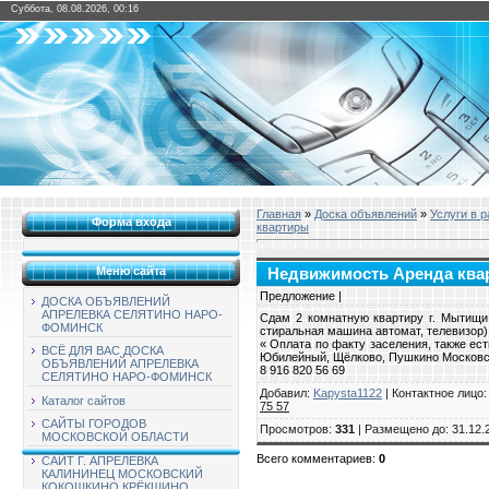
Суббота, 08.08.2026, 00:16
Главная
»
Доска объявлений
»
Услуги в 
Форма входа
квартиры
Меню сайта
Недвижимость Аренда ква
Предложение |
ДОСКА ОБЪЯВЛЕНИЙ
АПРЕЛЕВКА СЕЛЯТИНО НАРО-
Сдам 2 комнатную квартиру г. Мытищи 
ФОМИНСК
стиральная машина автомат, телевизор).
« Оплата по факту заселения, также ес
ВСЁ ДЛЯ ВАС ДОСКА
Юбилейный, Щёлково, Пушкино Московс
ОБЪЯВЛЕНИЙ АПРЕЛЕВКА
8 916 820 56 69
СЕЛЯТИНО НАРО-ФОМИНСК
Добавил
:
Kapysta1122
|
Контактное лицо
Каталог сайтов
75 57
САЙТЫ ГОРОДОВ
Просмотров
:
331
|
Размещено до
: 31.12.
МОСКОВСКОЙ ОБЛАСТИ
Всего комментариев
:
0
САЙТ Г. АПРЕЛЕВКА
КАЛИНИНЕЦ МОСКОВСКИЙ
КОКОШКИНО КРЁКШИНО