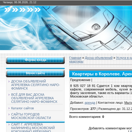
Четверг, 06.08.2026, 21:12
Главная
»
Доска объявлений
»
Услуги в 
Форма входа
квартиры
Меню сайта
Квартиры в Королеве. Аренд
Предложение |
ДОСКА ОБЪЯВЛЕНИЙ
АПРЕЛЕВКА СЕЛЯТИНО НАРО-
8 925 027 18 81 Сдается 1 ком квартир
ФОМИНСК
кафеле, современная мебель, кухня в
факту заселения, также есть варианты 
ВСЁ ДЛЯ ВАС ДОСКА
Московская область».
ОБЪЯВЛЕНИЙ АПРЕЛЕВКА
СЕЛЯТИНО НАРО-ФОМИНСК
Добавил
:
аренда
|
Контактное лицо
:
Мыт
Каталог сайтов
Просмотров
:
277
|
Размещено до
: 31.12.
САЙТЫ ГОРОДОВ
Всего комментариев
:
0
МОСКОВСКОЙ ОБЛАСТИ
САЙТ Г. АПРЕЛЕВКА
КАЛИНИНЕЦ МОСКОВСКИЙ
Добавлять комментарии могу
КОКОШКИНО КРЁКШИНО
[
Р