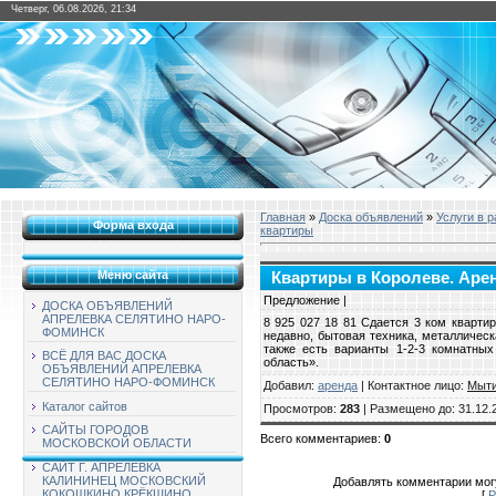
Четверг, 06.08.2026, 21:34
Главная
»
Доска объявлений
»
Услуги в 
Форма входа
квартиры
Меню сайта
Квартиры в Королеве. Аренд
Предложение |
ДОСКА ОБЪЯВЛЕНИЙ
АПРЕЛЕВКА СЕЛЯТИНО НАРО-
8 925 027 18 81 Сдается 3 ком квартир
ФОМИНСК
недавно, бытовая техника, металлическ
также есть варианты 1-2-3 комнатных
ВСЁ ДЛЯ ВАС ДОСКА
область».
ОБЪЯВЛЕНИЙ АПРЕЛЕВКА
СЕЛЯТИНО НАРО-ФОМИНСК
Добавил
:
аренда
|
Контактное лицо
:
Мыт
Каталог сайтов
Просмотров
:
283
|
Размещено до
: 31.12.
САЙТЫ ГОРОДОВ
Всего комментариев
:
0
МОСКОВСКОЙ ОБЛАСТИ
САЙТ Г. АПРЕЛЕВКА
КАЛИНИНЕЦ МОСКОВСКИЙ
Добавлять комментарии могу
КОКОШКИНО КРЁКШИНО
[
Р