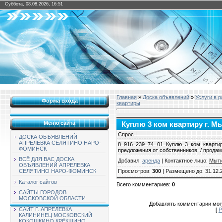
Суббота, 08.08.2026, 16:51
Главная
»
Доска объявлений
»
Услуги в 
Форма входа
квартиры
Меню сайта
Куплю 3 ком квартиру г. 
Спрос |
ДОСКА ОБЪЯВЛЕНИЙ
АПРЕЛЕВКА СЕЛЯТИНО НАРО-
8 916 239 74 01 Куплю 3 ком кварти
ФОМИНСК
предложения от собственников. / продам
ВСЁ ДЛЯ ВАС ДОСКА
Добавил
:
аренда
|
Контактное лицо
:
Мыт
ОБЪЯВЛЕНИЙ АПРЕЛЕВКА
Просмотров
:
300
|
Размещено до
: 31.12.
СЕЛЯТИНО НАРО-ФОМИНСК
Каталог сайтов
Всего комментариев
:
0
САЙТЫ ГОРОДОВ
МОСКОВСКОЙ ОБЛАСТИ
Добавлять комментарии могу
САЙТ Г. АПРЕЛЕВКА
[
Р
КАЛИНИНЕЦ МОСКОВСКИЙ
КОКОШКИНО КРЁКШИНО