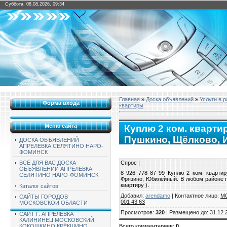
Суббота, 08.08.2026, 09:34
Главная
»
Доска объявлений
»
Услуги в 
Форма входа
квартиры
Меню сайта
Куплю 2 ком. кварти
Пушкино, Щёлково, И
ДОСКА ОБЪЯВЛЕНИЙ
АПРЕЛЕВКА СЕЛЯТИНО НАРО-
Юбилейный.
ФОМИНСК
Спрос |
ВСЁ ДЛЯ ВАС ДОСКА
ОБЪЯВЛЕНИЙ АПРЕЛЕВКА
8 926 778 87 99 Куплю 2 ком. квартир
СЕЛЯТИНО НАРО-ФОМИНСК
Фрязино, Юбилейный. В любом районе го
квартиру ).
Каталог сайтов
Добавил
:
arendamo
|
Контактное лицо
:
М
САЙТЫ ГОРОДОВ
001 43 63
МОСКОВСКОЙ ОБЛАСТИ
Просмотров
:
320
|
Размещено до
: 31.12.
САЙТ Г. АПРЕЛЕВКА
КАЛИНИНЕЦ МОСКОВСКИЙ
КОКОШКИНО КРЁКШИНО
Всего комментариев
:
0