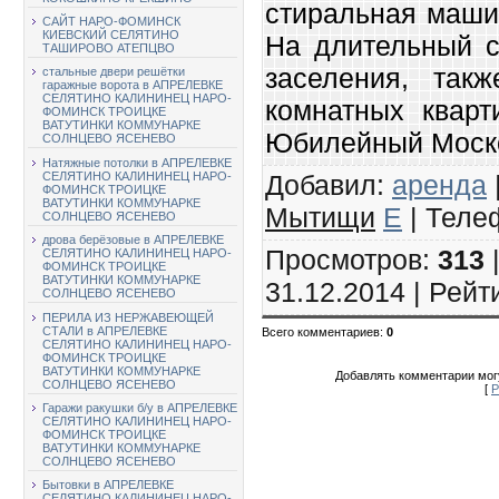
стиральная машин
САЙТ НАРО-ФОМИНСК
КИЕВСКИЙ СЕЛЯТИНО
На длительный с
ТАШИРОВО АТЕПЦВО
заселения, такж
стальные двери решётки
гаражные ворота в АПРЕЛЕВКЕ
СЕЛЯТИНО КАЛИНИНЕЦ НАРО-
комнатных кварт
ФОМИНСК ТРОИЦКЕ
ВАТУТИНКИ КОММУНАРКЕ
Юбилейный Моско
СОЛНЦЕВО ЯСЕНЕВО
Натяжные потолки в АПРЕЛЕВКЕ
Добавил
:
аренда
СЕЛЯТИНО КАЛИНИНЕЦ НАРО-
ФОМИНСК ТРОИЦКЕ
ВАТУТИНКИ КОММУНАРКЕ
Мытищи
E
|
Теле
СОЛНЦЕВО ЯСЕНЕВО
дрова берёзовые в АПРЕЛЕВКЕ
Просмотров
:
313
СЕЛЯТИНО КАЛИНИНЕЦ НАРО-
ФОМИНСК ТРОИЦКЕ
ВАТУТИНКИ КОММУНАРКЕ
31.12.2014 |
Рейт
СОЛНЦЕВО ЯСЕНЕВО
ПЕРИЛА ИЗ НЕРЖАВЕЮЩЕЙ
СТАЛИ в АПРЕЛЕВКЕ
Всего комментариев
:
0
СЕЛЯТИНО КАЛИНИНЕЦ НАРО-
ФОМИНСК ТРОИЦКЕ
ВАТУТИНКИ КОММУНАРКЕ
Добавлять комментарии могу
СОЛНЦЕВО ЯСЕНЕВО
[
Р
Гаражи ракушки б/у в АПРЕЛЕВКЕ
СЕЛЯТИНО КАЛИНИНЕЦ НАРО-
ФОМИНСК ТРОИЦКЕ
ВАТУТИНКИ КОММУНАРКЕ
СОЛНЦЕВО ЯСЕНЕВО
Бытовки в АПРЕЛЕВКЕ
СЕЛЯТИНО КАЛИНИНЕЦ НАРО-