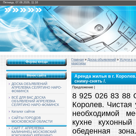
Пятница, 07.08.2026, 11:16
Главная
»
Доска объявлений
»
Услуги в 
Форма входа
квартиры
Меню сайта
Аренда жилья в г. Королев
сниму-снять /.
ДОСКА ОБЪЯВЛЕНИЙ
Предложение |
АПРЕЛЕВКА СЕЛЯТИНО НАРО-
ФОМИНСК
8 925 026 83 88 
ВСЁ ДЛЯ ВАС ДОСКА
ОБЪЯВЛЕНИЙ АПРЕЛЕВКА
Королев. Чистая 
СЕЛЯТИНО НАРО-ФОМИНСК
необходимой ме
Каталог сайтов
САЙТЫ ГОРОДОВ
кухне кухонный 
МОСКОВСКОЙ ОБЛАСТИ
САЙТ Г. АПРЕЛЕВКА
обеденная зона
КАЛИНИНЕЦ МОСКОВСКИЙ
КОКОШКИНО КРЁКШИНО