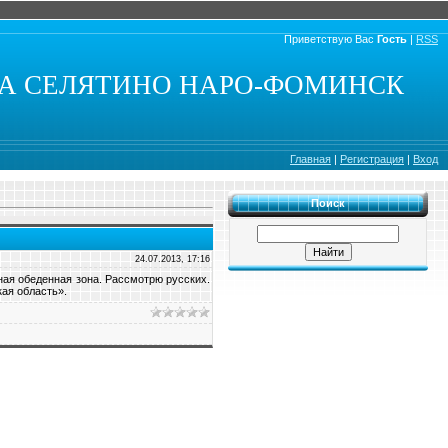
Приветствую Вас
Гость
|
RSS
КА СЕЛЯТИНО НАРО-ФОМИНСК
Главная
|
Регистрация
|
Вход
Поиск
24.07.2013, 17:16
ная обеденная зона. Рассмотрю русских.
кая область».