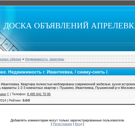
ДОСКА ОБЪЯВЛЕНИЙ АПРЕЛЕВ
разных сферах
»
Недвижимость, квартиры
ке. Недвижимость г. Ивантеевка. / сниму-снять /.
 г. Ивантеевка. Квартира полностью меблирована современной мебелью. кухня встроен
ь варианты 1-2-3 комнатных квартир г. Пушкино, Ивантеевка, Пушкинский р-н Московс
кино
E
|
Телефон
:
8 495 641 70 95
2014 |
Рейтинг
:
0.0
/
0
Добавлять комментарии могут только зарегистрированные пользователи.
[
Регистрация
|
Вход
]