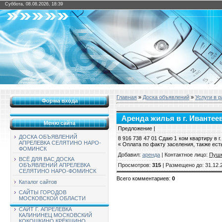
Суббота, 08.08.2026, 18:39
Главная
»
Доска объявлений
»
Услуги в 
Форма входа
Аренда жилья в г. Ивантеев
Меню сайта
Предложение |
ДОСКА ОБЪЯВЛЕНИЙ
8 916 738 47 01 Сдаю 1 ком квартиру в
АПРЕЛЕВКА СЕЛЯТИНО НАРО-
« Оплата по факту заселения, также ест
ФОМИНСК
Добавил
:
аренда
|
Контактное лицо
:
Пуш
ВСЁ ДЛЯ ВАС ДОСКА
Просмотров
:
315
|
Размещено до
: 31.12.
ОБЪЯВЛЕНИЙ АПРЕЛЕВКА
СЕЛЯТИНО НАРО-ФОМИНСК
Всего комментариев
:
0
Каталог сайтов
САЙТЫ ГОРОДОВ
МОСКОВСКОЙ ОБЛАСТИ
САЙТ Г. АПРЕЛЕВКА
КАЛИНИНЕЦ МОСКОВСКИЙ
КОКОШКИНО КРЁКШИНО