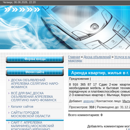
Четверг, 06.08.2026, 22:20
Главная
»
Доска объявлений
»
Услуги в 
Форма входа
квартиры
Меню сайта
Аренда квартир, жилья в г.
Предложение |
ДОСКА ОБЪЯВЛЕНИЙ
АПРЕЛЕВКА СЕЛЯТИНО НАРО-
8 916 365 87 17 Сдаю 2-ком кварти
ФОМИНСК
необходимая мебель и бытовая техник
порядочную и платёжеспособную семью..
ВСЁ ДЛЯ ВАС ДОСКА
2-3 комнатных квартир г. Мытищи, Коро
ОБЪЯВЛЕНИЙ АПРЕЛЕВКА
СЕЛЯТИНО НАРО-ФОМИНСК
Добавил
:
аренда
|
Контактное лицо
:
Мыт
Каталог сайтов
Просмотров
:
310
|
Размещено до
: 31.12.
САЙТЫ ГОРОДОВ
Всего комментариев
:
0
МОСКОВСКОЙ ОБЛАСТИ
САЙТ Г. АПРЕЛЕВКА
КАЛИНИНЕЦ МОСКОВСКИЙ
Добавлять комментарии могу
КОКОШКИНО КРЁКШИНО
[
Р