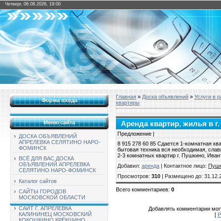
Четверг, 06.08.2026, 19:00
Главная
»
Доска объявлений
»
Услуги в 
Форма входа
квартиры
Меню сайта
Аренда квартир, жилья в г. 
Предложение |
ДОСКА ОБЪЯВЛЕНИЙ
АПРЕЛЕВКА СЕЛЯТИНО НАРО-
8 915 278 60 85 Сдается 1-комнатная ква
ФОМИНСК
бытовая техника вся необходимая, славя
2-3 комнатных квартир г. Пушкино, Иван
ВСЁ ДЛЯ ВАС ДОСКА
ОБЪЯВЛЕНИЙ АПРЕЛЕВКА
Добавил
:
аренда
|
Контактное лицо
:
Пуш
СЕЛЯТИНО НАРО-ФОМИНСК
Просмотров
:
310
|
Размещено до
: 31.12.
Каталог сайтов
Всего комментариев
:
0
САЙТЫ ГОРОДОВ
МОСКОВСКОЙ ОБЛАСТИ
САЙТ Г. АПРЕЛЕВКА
Добавлять комментарии могу
КАЛИНИНЕЦ МОСКОВСКИЙ
[
Р
КОКОШКИНО КРЁКШИНО