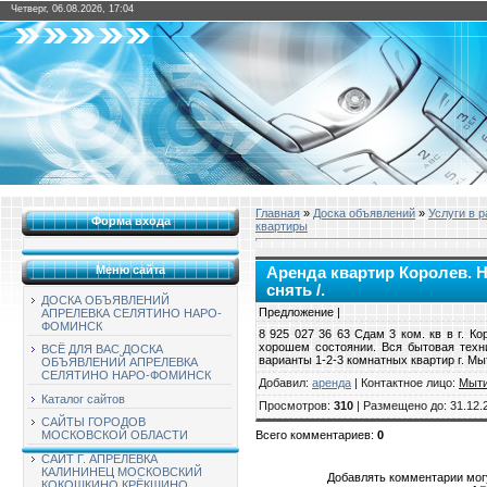
Четверг, 06.08.2026, 17:04
Главная
»
Доска объявлений
»
Услуги в 
Форма входа
квартиры
Меню сайта
Аренда квартир Королев. Н
снять /.
ДОСКА ОБЪЯВЛЕНИЙ
Предложение |
АПРЕЛЕВКА СЕЛЯТИНО НАРО-
ФОМИНСК
8 925 027 36 63 Сдам 3 ком. кв в г. К
хорошем состоянии. Вся бытовая техни
ВСЁ ДЛЯ ВАС ДОСКА
варианты 1-2-3 комнатных квартир г. М
ОБЪЯВЛЕНИЙ АПРЕЛЕВКА
СЕЛЯТИНО НАРО-ФОМИНСК
Добавил
:
аренда
|
Контактное лицо
:
Мыт
Каталог сайтов
Просмотров
:
310
|
Размещено до
: 31.12.
САЙТЫ ГОРОДОВ
Всего комментариев
:
0
МОСКОВСКОЙ ОБЛАСТИ
САЙТ Г. АПРЕЛЕВКА
КАЛИНИНЕЦ МОСКОВСКИЙ
Добавлять комментарии могу
КОКОШКИНО КРЁКШИНО