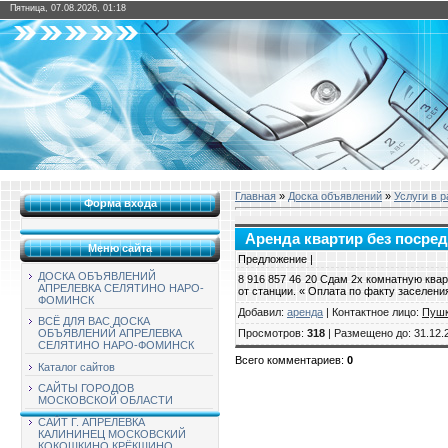
Пятница, 07.08.2026, 01:18
Главная
»
Доска объявлений
»
Услуги в 
Форма входа
Аренда квартир без посредн
Меню сайта
Предложение |
ДОСКА ОБЪЯВЛЕНИЙ
8 916 857 46 20 Сдам 2х комнатную ква
АПРЕЛЕВКА СЕЛЯТИНО НАРО-
от станции. « Оплата по факту заселени
ФОМИНСК
Добавил
:
аренда
|
Контактное лицо
:
Пуш
ВСЁ ДЛЯ ВАС ДОСКА
Просмотров
:
318
|
Размещено до
: 31.12.
ОБЪЯВЛЕНИЙ АПРЕЛЕВКА
СЕЛЯТИНО НАРО-ФОМИНСК
Всего комментариев
:
0
Каталог сайтов
САЙТЫ ГОРОДОВ
МОСКОВСКОЙ ОБЛАСТИ
САЙТ Г. АПРЕЛЕВКА
КАЛИНИНЕЦ МОСКОВСКИЙ
КОКОШКИНО КРЁКШИНО