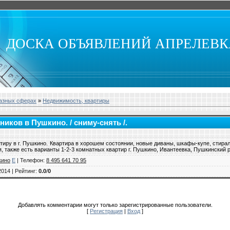
ДОСКА ОБЪЯВЛЕНИЙ АПРЕЛЕВ
разных сферах
»
Недвижимость, квартиры
иков в Пушкино. / сниму-снять /.
ртиру в г. Пушкино. Квартира в хорошем состоянии, новые диваны, шкафы-купе, стира
я, также есть варианты 1-2-3 комнатных квартир г. Пушкино, Ивантеевка, Пушкинский 
кино
E
|
Телефон
:
8 495 641 70 95
2014 |
Рейтинг
:
0.0
/
0
Добавлять комментарии могут только зарегистрированные пользователи.
[
Регистрация
|
Вход
]