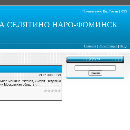
Приветствую Вас
Гость
|
RSS
КА СЕЛЯТИНО НАРО-ФОМИНСК
Главная
|
Регистрация
|
Вход
Поиск
24.07.2013, 15:29
льная машина. Уютная, чистая. Недалеко
р-н Московская область».