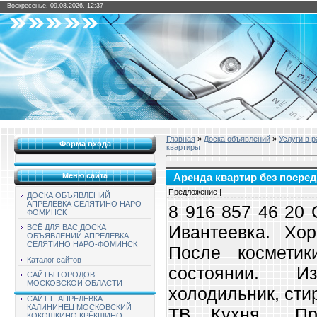
Воскресенье, 09.08.2026, 12:37
Главная
»
Доска объявлений
»
Услуги в 
Форма входа
квартиры
Меню сайта
Аренда квартир без посредн
Предложение |
ДОСКА ОБЪЯВЛЕНИЙ
АПРЕЛЕВКА СЕЛЯТИНО НАРО-
8 916 857 46 20 
ФОМИНСК
Ивантеевка. Хор
ВСЁ ДЛЯ ВАС ДОСКА
ОБЪЯВЛЕНИЙ АПРЕЛЕВКА
СЕЛЯТИНО НАРО-ФОМИНСК
После космети
Каталог сайтов
состоянии. И
САЙТЫ ГОРОДОВ
МОСКОВСКОЙ ОБЛАСТИ
холодильник, сти
САЙТ Г. АПРЕЛЕВКА
КАЛИНИНЕЦ МОСКОВСКИЙ
ТВ. Кухня . Пр
КОКОШКИНО КРЁКШИНО