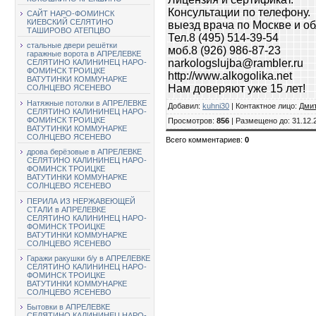
Консультации по телефону.
САЙТ НАРО-ФОМИНСК
КИЕВСКИЙ СЕЛЯТИНО
выезд врача по Москве и о
ТАШИРОВО АТЕПЦВО
Тел.8 (495) 514-39-54
стальные двери решётки
моб.8 (926) 986-87-23
гаражные ворота в АПРЕЛЕВКЕ
narkologslujba@rambler.ru
СЕЛЯТИНО КАЛИНИНЕЦ НАРО-
ФОМИНСК ТРОИЦКЕ
http://www.alkogolika.net
ВАТУТИНКИ КОММУНАРКЕ
Нам доверяют уже 15 лет!
СОЛНЦЕВО ЯСЕНЕВО
Натяжные потолки в АПРЕЛЕВКЕ
Добавил
:
kuhni30
|
Контактное лицо
:
Дми
СЕЛЯТИНО КАЛИНИНЕЦ НАРО-
ФОМИНСК ТРОИЦКЕ
Просмотров
:
856
|
Размещено до
: 31.12.
ВАТУТИНКИ КОММУНАРКЕ
СОЛНЦЕВО ЯСЕНЕВО
Всего комментариев
:
0
дрова берёзовые в АПРЕЛЕВКЕ
СЕЛЯТИНО КАЛИНИНЕЦ НАРО-
ФОМИНСК ТРОИЦКЕ
ВАТУТИНКИ КОММУНАРКЕ
СОЛНЦЕВО ЯСЕНЕВО
ПЕРИЛА ИЗ НЕРЖАВЕЮЩЕЙ
СТАЛИ в АПРЕЛЕВКЕ
СЕЛЯТИНО КАЛИНИНЕЦ НАРО-
ФОМИНСК ТРОИЦКЕ
ВАТУТИНКИ КОММУНАРКЕ
СОЛНЦЕВО ЯСЕНЕВО
Гаражи ракушки б/у в АПРЕЛЕВКЕ
СЕЛЯТИНО КАЛИНИНЕЦ НАРО-
ФОМИНСК ТРОИЦКЕ
ВАТУТИНКИ КОММУНАРКЕ
СОЛНЦЕВО ЯСЕНЕВО
Бытовки в АПРЕЛЕВКЕ
СЕЛЯТИНО КАЛИНИНЕЦ НАРО-