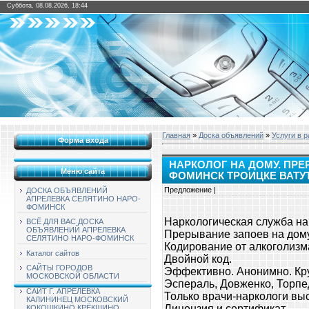
Суббота, 08.08.2026, 18:44
Главная
»
Доска объявлений
»
Услуги в 
Форма входа
НАРКОЛОГ НА ДОМУ. ПР
Меню сайта
ФОМИНСК ТРОИЦКЕ ВАТУ
Предложение |
ДОСКА ОБЪЯВЛЕНИЙ
АПРЕЛЕВКА СЕЛЯТИНО НАРО-
ФОМИНСК
Наркологическая служба на 
ВСЁ ДЛЯ ВАС ДОСКА
ОБЪЯВЛЕНИЙ АПРЕЛЕВКА
Прерывание запоев на дому
СЕЛЯТИНО НАРО-ФОМИНСК
Кодирование от алкоголизм
Каталог сайтов
Двойной код.
САЙТЫ ГОРОДОВ
Эффективно. Анонимно. Кру
МОСКОВСКОЙ ОБЛАСТИ
Эспераль, Довженко, Торпе
САЙТ Г. АПРЕЛЕВКА
Только врачи-наркологи вы
КАЛИНИНЕЦ МОСКОВСКИЙ
Лицензия и сертификат.
КОКОШКИНО КРЁКШИНО